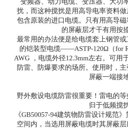
变频器、动力电缆、变压器、大功
扰，而这种搅扰是用高导电率资料做
包含原装的进口电缆。只有用高导磁
的屏蔽层才干有用按
最常用的办法便是给电缆套上钢管或
的铠装型电缆——ASTP-120Ω（for RS48
AWG ，电缆外径12.3mm左右。可
防雷、防爆要求的场所。使用时，主
屏蔽一端接
野外敷设电缆防雷很重要！雷电的等效
归于低频搅
《GB50057-94建筑物防雷设计规范》第6
空间内，当选用屏蔽电缆时其屏蔽层