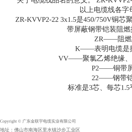
以上电缆线各字
ZR-KVVP2-22 3x1.5是450/7
带屏蔽钢带铠装阻燃
ZR——阻
K——表明电缆是
VV——聚氯乙烯绝缘
P2——铜带
22——钢带
标准是3芯、每芯1.
Copyright © 广东金联宇电缆实业有限公司
地址：佛山市南海区里水镇沙步工业区