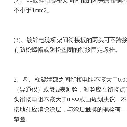
(2)、非镀锌电缆桥架间衔接的两头跨接铜
不小于4mm2。
(3)、镀锌电缆桥架间衔接板的两头可不跨
有防松螺帽或防松垫圈的衔接固定螺栓。
2、盘、梯架端部之间衔接电阻不该大于0.0
（导通仪）或微Ω表测验，测验应在衔接点
头衔接电阻不该大于0.5Ω或由规划决议，
接地孔应消除涂层，与涂层触摸的螺栓有一
垫圈。